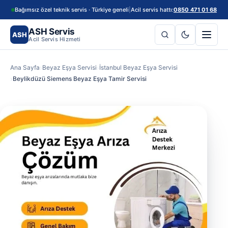
Bağımsız özel teknik servis · Türkiye geneli
|
Acil servis hattı:
0850 471 01 68
ASH Servis
ASH
Acil Servis Hizmeti
Ana Sayfa
Beyaz Eşya Servisi
İstanbul Beyaz Eşya Servisi
Beylikdüzü Siemens Beyaz Eşya Tamir Servisi