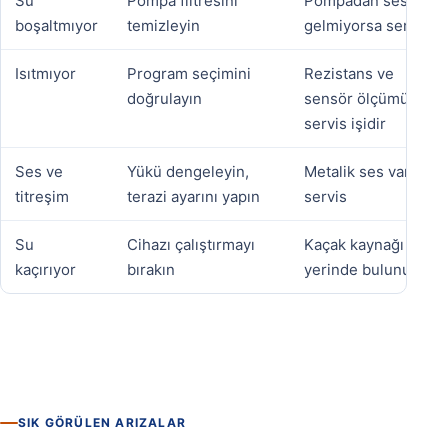
Su
Pompa filtresini
Pompadan ses
boşaltmıyor
temizleyin
gelmiyorsa servis
Isıtmıyor
Program seçimini
Rezistans ve
doğrulayın
sensör ölçümü
servis işidir
Ses ve
Yükü dengeleyin,
Metalik ses varsa
titreşim
terazi ayarını yapın
servis
Su
Cihazı çalıştırmayı
Kaçak kaynağı
kaçırıyor
bırakın
yerinde bulunur
SIK GÖRÜLEN ARIZALAR