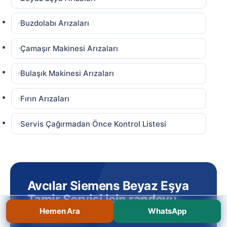
Buzdolabı Arızaları
Çamaşır Makinesi Arızaları
Bulaşık Makinesi Arızaları
Fırın Arızaları
Servis Çağırmadan Önce Kontrol Listesi
Avcılar Siemens Beyaz Eşya
Tamir Servisi için randevu
oluşturun
Hemen Ara
WhatsApp