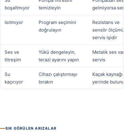
Su
Pompa filtresini
Pompadan ses
boşaltmıyor
temizleyin
gelmiyorsa servis
Isıtmıyor
Program seçimini
Rezistans ve
doğrulayın
sensör ölçümü
servis işidir
Ses ve
Yükü dengeleyin,
Metalik ses varsa
titreşim
terazi ayarını yapın
servis
Su
Cihazı çalıştırmayı
Kaçak kaynağı
kaçırıyor
bırakın
yerinde bulunur
SIK GÖRÜLEN ARIZALAR